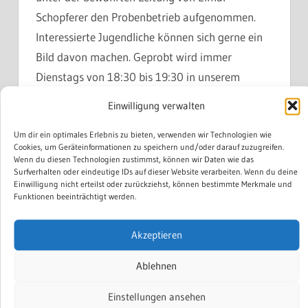
Schopferer den Probenbetrieb aufgenommen.
Interessierte Jugendliche können sich gerne ein
Bild davon machen. Geprobt wird immer
Dienstags von 18:30 bis 19:30 in unserem
Vereinsheim im Wuhrlochpark in Neuenburg.
Einwilligung verwalten
Um dir ein optimales Erlebnis zu bieten, verwenden wir Technologien wie
WEITERLESEN
Cookies, um Geräteinformationen zu speichern und/oder darauf zuzugreifen.
Wenn du diesen Technologien zustimmst, können wir Daten wie das
Surfverhalten oder eindeutige IDs auf dieser Website verarbeiten. Wenn du deine
Einwilligung nicht erteilst oder zurückziehst, können bestimmte Merkmale und
Funktionen beeinträchtigt werden.
Jahreskonzert 2018 – Reise in
die Tiefe des Ozeans
Akzeptieren
20. DEZEMBER 2018
KLAUS ANTCZAK
Ablehnen
Musiker erkunden die Welt des Films mit dem
Einstellungen ansehen