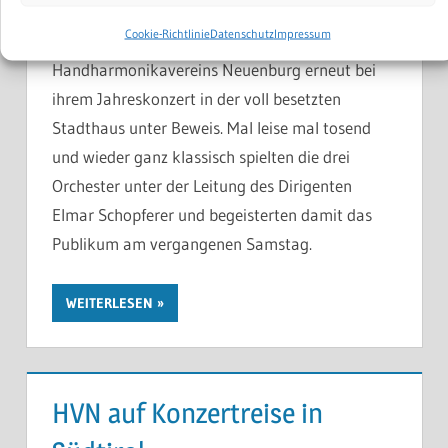
Akkordeon Wie vielseitig ihr Instrument sein
Cookie-Richtlinie
Datenschutz
Impressum
kann, stellten die Musiker und Musikerinnen des
Handharmonikavereins Neuenburg erneut bei
ihrem Jahreskonzert in der voll besetzten
Stadthaus unter Beweis. Mal leise mal tosend
und wieder ganz klassisch spielten die drei
Orchester unter der Leitung des Dirigenten
Elmar Schopferer und begeisterten damit das
Publikum am vergangenen Samstag.
WEITERLESEN
HVN auf Konzertreise in