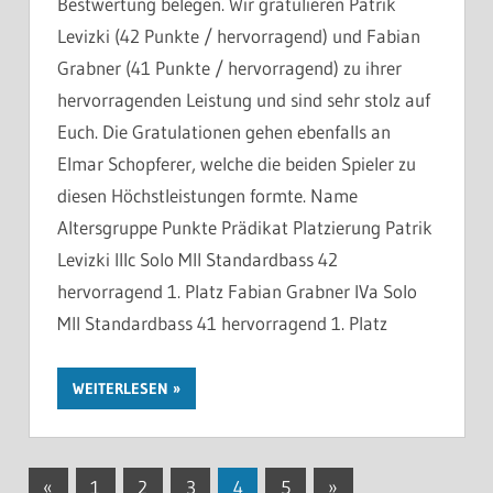
Bestwertung belegen. Wir gratulieren Patrik
Levizki (42 Punkte / hervorragend) und Fabian
Grabner (41 Punkte / hervorragend) zu ihrer
hervorragenden Leistung und sind sehr stolz auf
Euch. Die Gratulationen gehen ebenfalls an
Elmar Schopferer, welche die beiden Spieler zu
diesen Höchstleistungen formte. Name
Altersgruppe Punkte Prädikat Platzierung Patrik
Levizki IIIc Solo MII Standardbass 42
hervorragend 1. Platz Fabian Grabner IVa Solo
MII Standardbass 41 hervorragend 1. Platz
WEITERLESEN
Seitennummerierung
Vorherige
Nächste
«
1
2
3
4
5
»