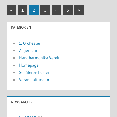
Seitennummerierung
Vorherige
Nächste
«
1
2
3
4
5
»
Beiträge
Beiträge
der
KATEGORIEN
Beiträge
1. Orchester
Allgemein
Handharmonika Verein
Homepage
Schülerorchester
Veranstaltungen
NEWS ARCHIV