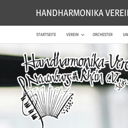
Zum
HANDHARMONIKA VEREI
Inhalt
springen
STARTSEITE
VEREIN
ORCHESTER
UN