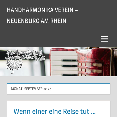
Zum
HANDHARMONIKA VEREIN –
Inhalt
springen
NEUENBURG AM RHEIN
Menü
MONAT:
SEPTEMBER 2024
Wenn einer eine Reise tut …