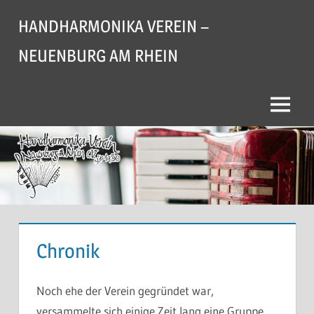
Zum
HANDHARMONIKA VEREIN –
Inhalt
springen
NEUENBURG AM RHEIN
Menü
Chronik
Noch ehe der Verein gegründet war,
versammelte sich einige Zeit lang eine Gruppe