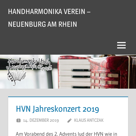
Zum
HANDHARMONIKA VEREIN –
Inhalt
springen
NEUENBURG AM RHEIN
Menü
HVN Jahreskonzert 2019
14. DEZEMBER 2019
KLAUS ANTCZAK
Am Vorabend des 2. Advents lud der HVN wie in