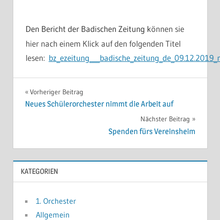
önnen sie
Den Bericht der Badischen Zeitung k
hier nach einem Klick auf den folgenden Titel
lesen:
bz_ezeitung___badische_zeitung_de_09.12.2019
1.
Beitragsnavigation
Vorheriger Beitrag
ORCHESTER
Neues Schülerorchester nimmt die Arbeit auf
ALLGEMEIN
Nächster Beitrag
Spenden fürs Vereinsheim
HOMEPAGE
SCHÜLERORCHESTER
KATEGORIEN
VERANSTALTUNGEN
1. Orchester
Allgemein