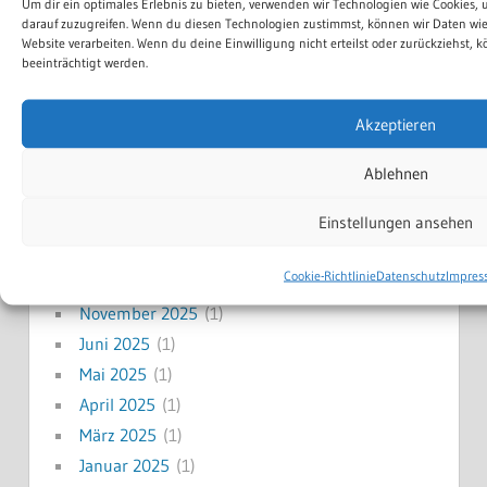
Schülerorchester
Um dir ein optimales Erlebnis zu bieten, verwenden wir Technologien wie Cookies
darauf zuzugreifen. Wenn du diesen Technologien zustimmst, können wir Daten wie 
Veranstaltungen
Website verarbeiten. Wenn du deine Einwilligung nicht erteilst oder zurückziehs
beeinträchtigt werden.
Akzeptieren
NEWS ARCHIV
Ablehnen
Juni 2026
(1)
Einstellungen ansehen
April 2026
(2)
Januar 2026
(1)
Cookie-Richtlinie
Datenschutz
Impres
Dezember 2025
(1)
November 2025
(1)
Juni 2025
(1)
Mai 2025
(1)
April 2025
(1)
März 2025
(1)
Januar 2025
(1)