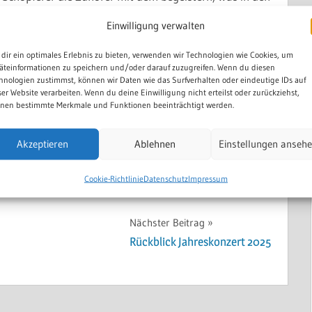
 ist für jeden Geschmack etwas dabei.
Einwilligung verwalten
sen und Getränken ist gesorgt.
dir ein optimales Erlebnis zu bieten, verwenden wir Technologien wie Cookies, um
äteinformationen zu speichern und/oder darauf zuzugreifen. Wenn du diesen
hnologien zustimmst, können wir Daten wie das Surfverhalten oder eindeutige IDs auf
es wieder geben.
ser Website verarbeiten. Wenn du deine Einwilligung nicht erteilst oder zurückziehst,
nen bestimmte Merkmale und Funktionen beeinträchtigt werden.
 schönen Abend.
Akzeptieren
Ablehnen
Einstellungen anseh
m Rhein
Cookie-Richtlinie
Datenschutz
Impressum
Nächster Beitrag
Rückblick Jahreskonzert 2025