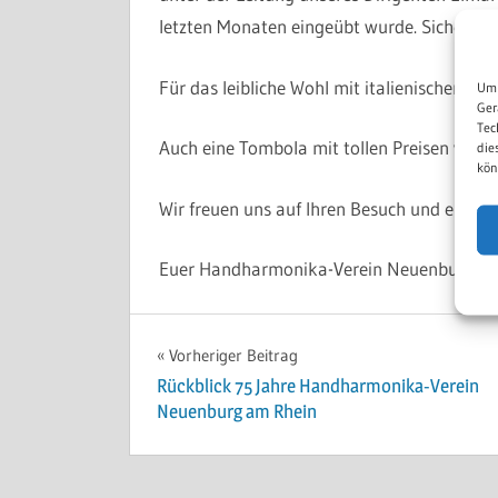
letzten Monaten eingeübt wurde. Sicherlich
Für das leibliche Wohl mit italienischen Es
Um 
Ger
Tec
Auch eine Tombola mit tollen Preisen wird 
die
kön
Wir freuen uns auf Ihren Besuch und einen
Euer Handharmonika-Verein Neuenburg a
ALLGEMEIN
Beitragsnavigation
Vorheriger Beitrag
Rückblick 75 Jahre Handharmonika-Verein
Neuenburg am Rhein