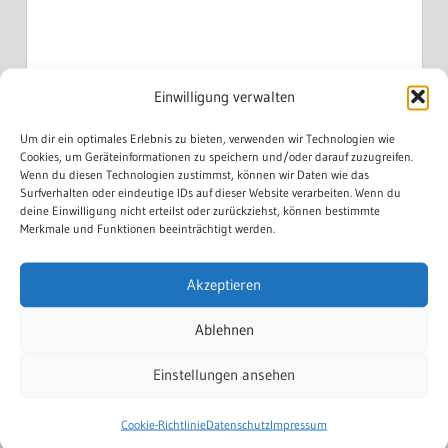
Einwilligung verwalten
Um dir ein optimales Erlebnis zu bieten, verwenden wir Technologien wie
KATEGORIEN
Cookies, um Geräteinformationen zu speichern und/oder darauf zuzugreifen.
Wenn du diesen Technologien zustimmst, können wir Daten wie das
Surfverhalten oder eindeutige IDs auf dieser Website verarbeiten. Wenn du
1. Orchester
deine Einwilligung nicht erteilst oder zurückziehst, können bestimmte
Merkmale und Funktionen beeinträchtigt werden.
Allgemein
Handharmonika Verein
Akzeptieren
Homepage
Schülerorchester
Ablehnen
Veranstaltungen
Einstellungen ansehen
Cookie-Richtlinie
Datenschutz
Impressum
NEWS ARCHIV