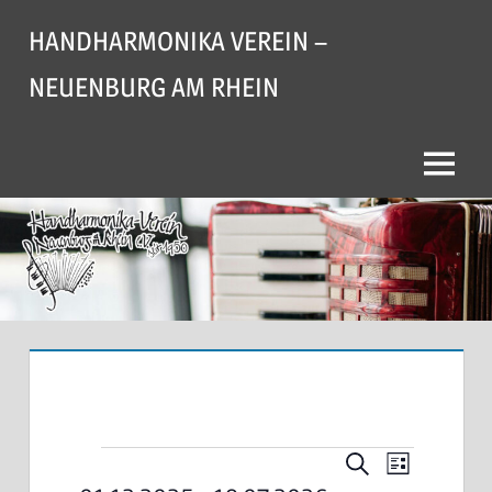
Zum
HANDHARMONIKA VEREIN –
Inhalt
springen
NEUENBURG AM RHEIN
Menü
Veranstaltungen
Veranstalt
Veransta
Suche
Liste