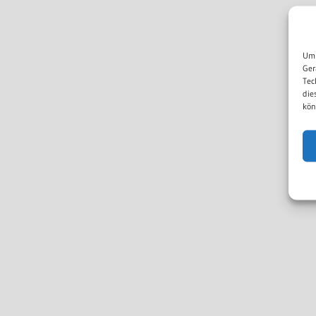
Um 
Ger
Tec
die
kön