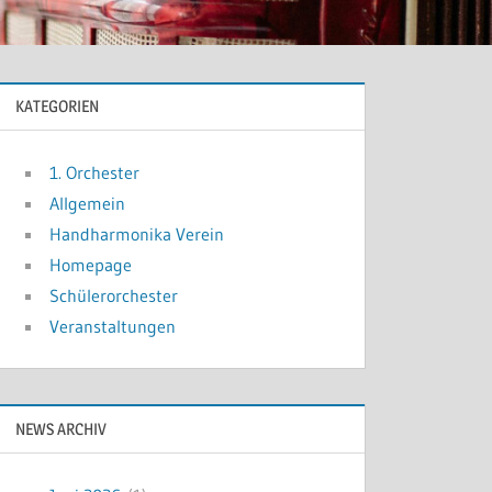
KATEGORIEN
1. Orchester
Allgemein
Handharmonika Verein
Homepage
Schülerorchester
Veranstaltungen
ngen
ltung
-
NEWS ARCHIV
on